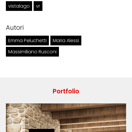
vistalago
vr
Autori
Emma Peluchetti
Maria Alessi
Massimiliano Rusconi
Portfolio