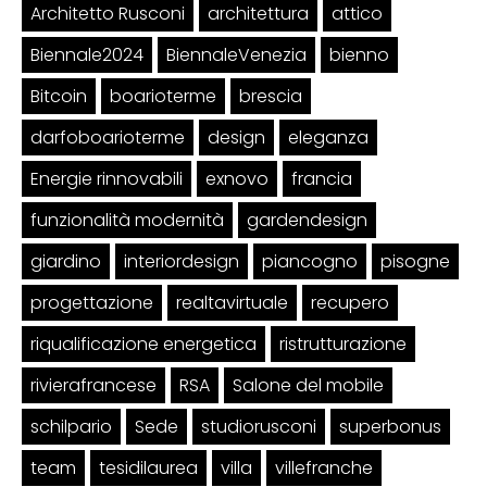
Architetto Rusconi
architettura
attico
Biennale2024
BiennaleVenezia
bienno
Bitcoin
boarioterme
brescia
darfoboarioterme
design
eleganza
Energie rinnovabili
exnovo
francia
funzionalità modernità
gardendesign
giardino
interiordesign
piancogno
pisogne
progettazione
realtavirtuale
recupero
riqualificazione energetica
ristrutturazione
rivierafrancese
RSA
Salone del mobile
schilpario
Sede
studiorusconi
superbonus
team
tesidilaurea
villa
villefranche