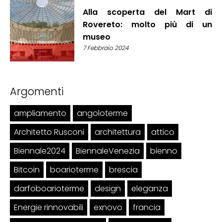
Alla scoperta del Mart di
Rovereto: molto più di un
museo
7 Febbraio 2024
Argomenti
ampliamento
angoloterme
Architetto Rusconi
architettura
attico
Biennale2024
BiennaleVenezia
bienno
Bitcoin
boarioterme
brescia
darfoboarioterme
design
eleganza
Energie rinnovabili
exnovo
francia