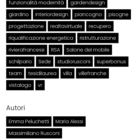
funzionalità modernità
gardendesign
giardino
interiordesign
piancogno
pisogne
progettazione
realtavirtuale
recupero
riqualificazione energetica
ristrutturazione
rivierafrancese
RSA
Salone del mobile
schilpario
Sede
studiorusconi
superbonus
team
tesidilaurea
villa
villefranche
vistalago
vr
Autori
Emma Peluchetti
Maria Alessi
Massimiliano Rusconi