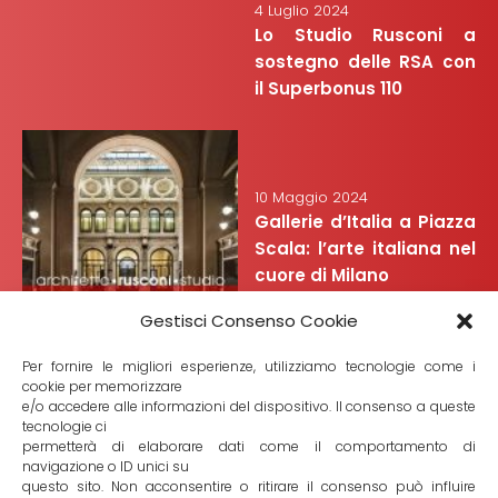
4 Luglio 2024
Lo Studio Rusconi a
sostegno delle RSA con
il Superbonus 110
10 Maggio 2024
Gallerie d’Italia a Piazza
Scala: l’arte italiana nel
cuore di Milano
Gestisci Consenso Cookie
Per fornire le migliori esperienze, utilizziamo tecnologie come i
cookie per memorizzare
e/o accedere alle informazioni del dispositivo. Il consenso a queste
tecnologie ci
7 Febbraio 2024
permetterà di elaborare dati come il comportamento di
Alla scoperta del Mart di
navigazione o ID unici su
questo sito. Non acconsentire o ritirare il consenso può influire
Rovereto: molto più di un