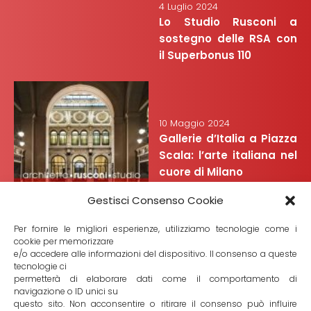
4 Luglio 2024
Lo Studio Rusconi a
sostegno delle RSA con
il Superbonus 110
10 Maggio 2024
Gallerie d’Italia a Piazza
Scala: l’arte italiana nel
cuore di Milano
Gestisci Consenso Cookie
Per fornire le migliori esperienze, utilizziamo tecnologie come i
cookie per memorizzare
e/o accedere alle informazioni del dispositivo. Il consenso a queste
tecnologie ci
7 Febbraio 2024
permetterà di elaborare dati come il comportamento di
Alla scoperta del Mart di
navigazione o ID unici su
questo sito. Non acconsentire o ritirare il consenso può influire
Rovereto: molto più di un