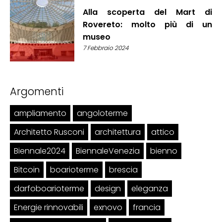
Alla scoperta del Mart di
Rovereto: molto più di un
museo
7 Febbraio 2024
Argomenti
ampliamento
angoloterme
Architetto Rusconi
architettura
attico
Biennale2024
BiennaleVenezia
bienno
Bitcoin
boarioterme
brescia
darfoboarioterme
design
eleganza
Energie rinnovabili
exnovo
francia