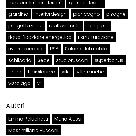
funzionalità modernità
gardendesign
giardino
interiordesign
piancogno
pisogne
progettazione
realtavirtuale
recupero
riqualificazione energetica
ristrutturazione
rivierafrancese
RSA
Salone del mobile
schilpario
Sede
studiorusconi
superbonus
team
tesidilaurea
villa
villefranche
vistalago
vr
Autori
Emma Peluchetti
Maria Alessi
Massimiliano Rusconi