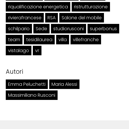
riqualificazione energetica
ristrutturazione
rivierafrancese
RSA
Salone del mobile
schilpario
Sede
studiorusconi
superbonus
team
tesidilaurea
villa
villefranche
vistalago
vr
Autori
Emma Peluchetti
Maria Alessi
Massimiliano Rusconi