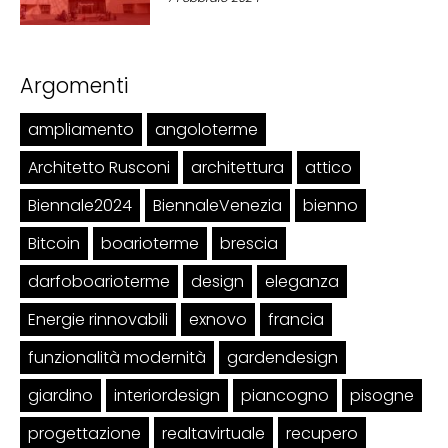
Argomenti
ampliamento
angoloterme
Architetto Rusconi
architettura
attico
Biennale2024
BiennaleVenezia
bienno
Bitcoin
boarioterme
brescia
darfoboarioterme
design
eleganza
Energie rinnovabili
exnovo
francia
funzionalità modernità
gardendesign
giardino
interiordesign
piancogno
pisogne
progettazione
realtavirtuale
recupero