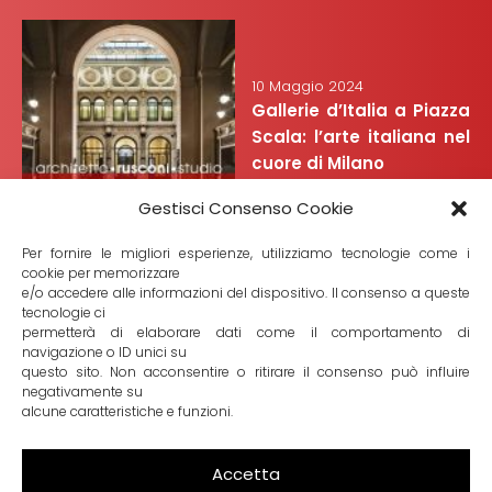
10 Maggio 2024
Gallerie d’Italia a Piazza
Scala: l’arte italiana nel
cuore di Milano
Gestisci Consenso Cookie
Per fornire le migliori esperienze, utilizziamo tecnologie come i
cookie per memorizzare
e/o accedere alle informazioni del dispositivo. Il consenso a queste
tecnologie ci
7 Febbraio 2024
permetterà di elaborare dati come il comportamento di
Alla scoperta del Mart di
navigazione o ID unici su
questo sito. Non acconsentire o ritirare il consenso può influire
Rovereto: molto più di un
negativamente su
museo
alcune caratteristiche e funzioni.
Accetta