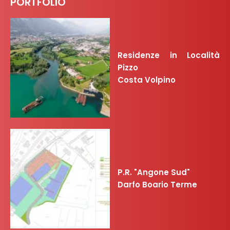
PORTFOLIO
Residenze in Località
Pizzo
Costa Volpino
P.R. "Angone Sud"
Darfo Boario Terme