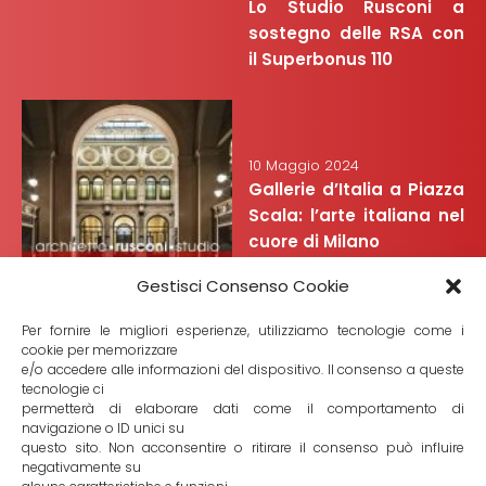
Lo Studio Rusconi a
sostegno delle RSA con
il Superbonus 110
10 Maggio 2024
Gallerie d’Italia a Piazza
Scala: l’arte italiana nel
cuore di Milano
Gestisci Consenso Cookie
Per fornire le migliori esperienze, utilizziamo tecnologie come i
cookie per memorizzare
e/o accedere alle informazioni del dispositivo. Il consenso a queste
tecnologie ci
7 Febbraio 2024
permetterà di elaborare dati come il comportamento di
Alla scoperta del Mart di
navigazione o ID unici su
questo sito. Non acconsentire o ritirare il consenso può influire
Rovereto: molto più di un
negativamente su
museo