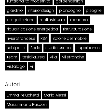
funzionalità modernità
gardendesign
giardino
interiordesign
piancogno
pisogne
progettazione
realtavirtuale
recupero
riqualificazione energetica
ristrutturazione
rivierafrancese
RSA
Salone del mobile
schilpario
Sede
studiorusconi
superbonus
team
tesidilaurea
villa
villefranche
vistalago
vr
Autori
Emma Peluchetti
Maria Alessi
Massimiliano Rusconi