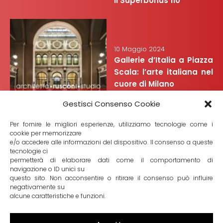
il Superbonus 110
10 Maggio 2024
Gallerie d’Italia a Piazza
Scala: l’arte italiana nel
cuore di Milano
Gestisci Consenso Cookie
Per fornire le migliori esperienze, utilizziamo tecnologie come i
cookie per memorizzare
e/o accedere alle informazioni del dispositivo. Il consenso a queste
tecnologie ci
7 Febbraio 2024
permetterà di elaborare dati come il comportamento di
Alla scoperta del Mart di
navigazione o ID unici su
questo sito. Non acconsentire o ritirare il consenso può influire
Rovereto: molto più di un
negativamente su
museo
alcune caratteristiche e funzioni.