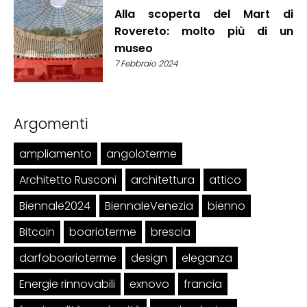
Alla scoperta del Mart di
Rovereto: molto più di un
museo
7 Febbraio 2024
Argomenti
ampliamento
angoloterme
Architetto Rusconi
architettura
attico
Biennale2024
BiennaleVenezia
bienno
Bitcoin
boarioterme
brescia
darfoboarioterme
design
eleganza
Energie rinnovabili
exnovo
francia