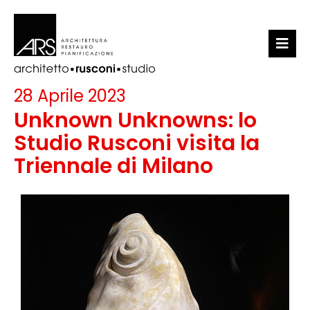
LO STUDIO
28 Aprile 2023
PORTFOLIO
Unknown Unknowns: lo
Studio Rusconi visita la
NEWS
Triennale di Milano
CONTATTI