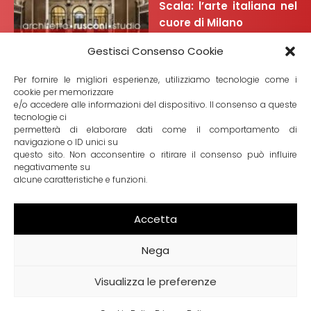
Scala: l’arte italiana nel
cuore di Milano
Gestisci Consenso Cookie
Per fornire le migliori esperienze, utilizziamo tecnologie come i
cookie per memorizzare
e/o accedere alle informazioni del dispositivo. Il consenso a queste
tecnologie ci
7 Febbraio 2024
permetterà di elaborare dati come il comportamento di
Alla scoperta del Mart di
navigazione o ID unici su
questo sito. Non acconsentire o ritirare il consenso può influire
Rovereto: molto più di un
negativamente su
museo
alcune caratteristiche e funzioni.
Accetta
Nega
© 2026 Rusconi Massimiliano Studio di Architettura |
Piazza Federici 7 | 25047 Darfo Boario Terme BS | PI
Visualizza le preferenze
01913930986 |
Privacy Policy
|
Cookie Policy
|
Concept by
Mr Keting