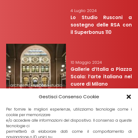
4 Luglio 2024
Lo Studio Rusconi a
sostegno delle RSA con
il Superbonus 110
10 Maggio 2024
Gallerie d’Italia a Piazza
Scala: l’arte italiana nel
cuore di Milano
Gestisci Consenso Cookie
Per fornire le migliori esperienze, utilizziamo tecnologie come i
cookie per memorizzare
e/o accedere alle informazioni del dispositivo. Il consenso a queste
tecnologie ci
7 Febbraio 2024
permetterà di elaborare dati come il comportamento di
Alla scoperta del Mart di
navigazione o ID unici su